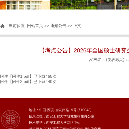
当前位置:
网站首页
>>
通知公告
>> 正文
【考点公告】2026年全国硕士研究
发布者：
[发表时间]：2
附件【
附件1.pdf
】已下载
465
次
附件【
附件2.pdf
】已下载
440
次
地址：中国·西安·金花南路19号 [710048]
信息管理：西安工程大学研究生招生办公室
技术维护：西安工程大学网络中心